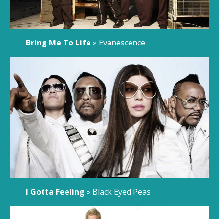
Bring Me To Life
» Evanescence
I Gotta Feeling
» Black Eyed Peas