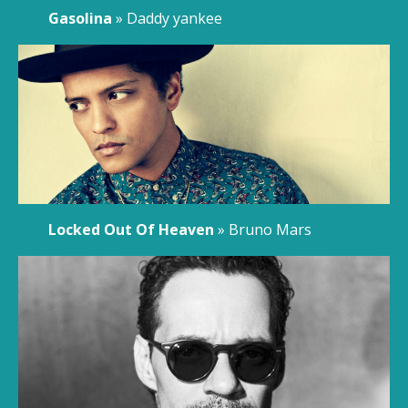
Gasolina
» Daddy yankee
Locked Out Of Heaven
» Bruno Mars