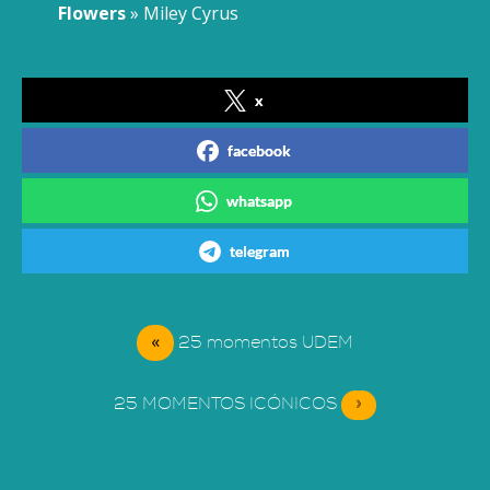
Flowers
» Miley Cyrus
x
facebook
whatsapp
telegram
«
25 momentos UDEM
25 MOMENTOS ICÓNICOS
»