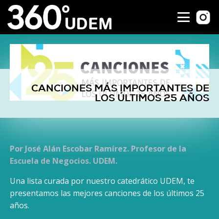
CANCIONES MÁS IMPORTANTES DE
LOS ÚLTIMOS 25 AÑOS
Por José Alán Escobar Ramírez. Profesor de la
Escuela de Negocios. UDEM.
Una lista curada por nuestro catedrático UDEM, te
presentamos las mejores canciones de los últimos 25
años.