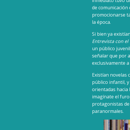
inmediato tuvo un 
de comunicación 
promocionarse ta
la época.
Si bien ya existí
Entrevista con el
un público juveni
señalar que por a
exclusivamente a
Existían novelas 
público infantil,
orientadas hacia 
imagínate el furor
protagonistas de
paranormales.