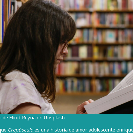
o de Eliott Reyna en Unsplash.
 que
Crepúsculo
es una historia de amor adolescente enrique