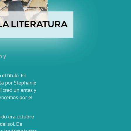
A LITERATURA
n y
el título. En
ta por Stephanie
l creó un antes y
encemos por el
ando era octubre
del sol. De