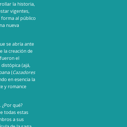
llar la historia,
star vigentes,
l forma al público
una nueva
ue se abría ante
e la creación de
 fueron el
 distópica (ajá,
bana (
Cazadores
ndo en esencia la
te y romance
. ¿Por qué?
de todas estas
mbros a sus
cula de la saga