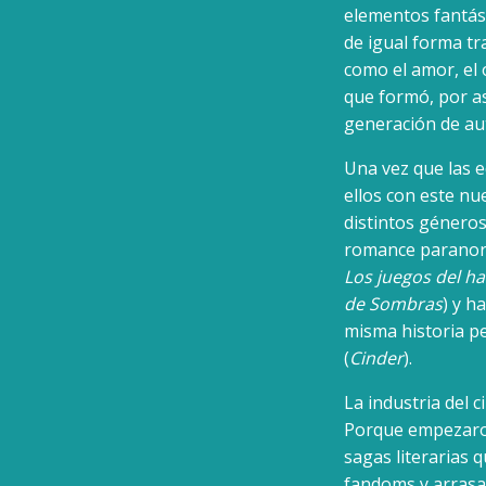
elementos fantást
de igual forma tr
como el amor, el 
que formó, por as
generación de au
Una vez que las e
ellos con este nu
distintos géneros 
romance paranor
Los juegos del h
de Sombras
) y h
misma historia p
(
Cinder
).
La industria del 
Porque empezaron 
sagas literarias
fandoms y arrasan