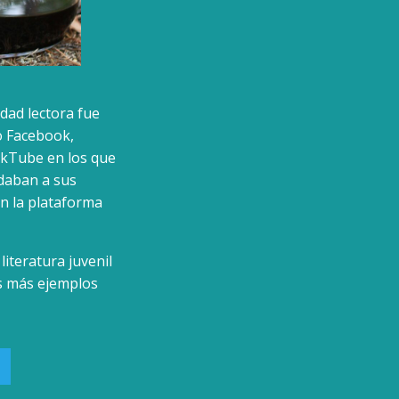
dad lectora fue
o Facebook,
okTube en los que
ndaban a sus
en la plataforma
iteratura juvenil
s más ejemplos