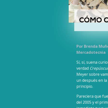
CÓMO C
Por Brenda Muño
Mercadotecnia
Sí, sí, suena cur
verdad
Crepúscu
Meyer sobre vamp
un después en la
principio.
Pareciera que fue
del 2005 y el pri