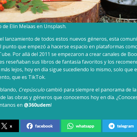
o de Elin Melaas en Unsplash.
 el lanzamiento de todos estos nuevos géneros, esta comuni
el punto que empezó a hacerse espacio en plataformas com
ube. Por allá del 2011 se empezaron a crear canales de Bo
es reseñaban sus libros de fantasía favoritos y los recome
r más lejos, hoy en día sigue sucediendo lo mismo, solo que 
ento, que es TikTok.
ablando,
Crepúsculo
cambió para siempre el panorama de la l
 de las obras y géneros que conocemos hoy en día. ¿Conoce
éntanos en
@360udem
!
x
facebook
whatsapp
telegram