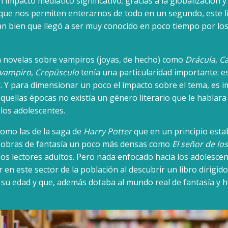
impacto mediático significativo; gracias a la globalización y
que nos permiten enterarnos de todo en un segundo, este l
n bien que llegó a ser muy conocido en poco tiempo por los
an novelas sobre vampiros (joyas, de hecho) como
Drácula
,
Ca
 vampiro
,
Crepúsculo
tenía una particularidad importante: es
l. Y para dimensionar un poco el impacto sobre el tema, es 
quellas épocas no existía un género literario que le hablara
 los adolescentes.
como las de la saga de
Harry Potter
que en un principio esta
 y obras de fantasía un poco más densas como
El señor de los
los lectores adultos. Pero nada enfocado hacia los adolescen
 en este sector de la población al descubrir un libro dirigido
 su edad y que, además dotaba al mundo real de fantasía y 