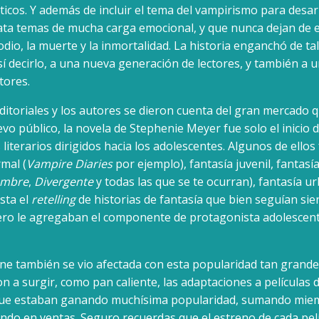
icos. Y además de incluir el tema del vampirismo para desarro
ata temas de mucha carga emocional, y que nunca dejan de e
odio, la muerte y la inmortalidad. La historia enganchó de ta
í decirlo, a una nueva generación de lectores, y también a 
tores.
ditoriales y los autores se dieron cuenta del gran mercado q
evo público, la novela de Stephenie Meyer fue solo el inicio d
literarios dirigidos hacia los adolescentes. Algunos de ellos
mal (
Vampire Diaries
por ejemplo), fantasía juvenil, fantasía
ambre
,
Divergente
y todas las que se te ocurran), fantasía ur
asta el
retelling
de historias de fantasía que bien seguían sie
ero le agregaban el componente de protagonista adolescen
cine también se vio afectada con esta popularidad tan grande
a surgir, como pan caliente, las adaptaciones a películas 
 que estaban ganando muchísima popularidad, sumando mie
do en ventas. Seguro recuerdas que el estreno de cada pelí