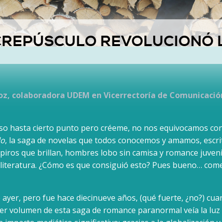
REPÚSCULO REVOLUCIONÓ L
z, colaboradora UDEM en Vicerrectoría de Comunicació
ioso hasta cierto punto pero créeme, no nos equivocamos con 
lo
, la saga de novelas que todos conocemos y amamos, escri
iros que brillan, hombres lobo sin camisa y romance juveni
 literatura. ¿Cómo es que consiguió esto? Pues bueno… com
 ayer, pero fue hace diecinueve años, (qué fuerte, ¿no?) cu
mer volumen de esta saga de romance paranormal veía la luz 