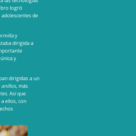
 a las tecnologías
ibro logró
 adolescentes de
rmilla
y
taba dirigida a
importante
 única y
ban dirigidas a un
 anillos
, más
tes. Así que
 a ellos, con
hechos