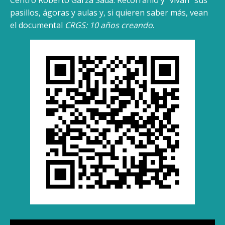
pasillos, ágoras y aulas y, si quieren saber más, vean
el documental
CRGS: 10 años creando
.