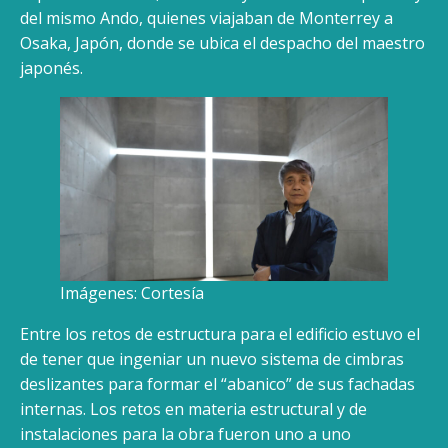
del mismo Ando, quienes viajaban de Monterrey a
Osaka, Japón, donde se ubica el despacho del maestro
japonés.
Imágenes: Cortesía
Entre los retos de estructura para el edificio estuvo el
de tener que ingeniar un nuevo sistema de cimbras
deslizantes para formar el “abanico” de sus fachadas
internas. Los retos en materia estructural y de
instalaciones para la obra fueron uno a uno