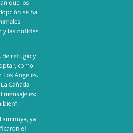
an que los
adopción se ha
animales
y las noticias
 de refugio y
doptar, como
n Los Ángeles.
e La Cañada
l mensaje es:
 bien”.
disminuya, ya
ficaron el