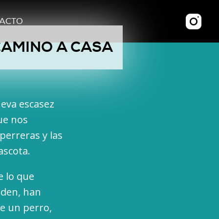
ACTO
AMINO A CASA
ueva escasez
ue nos
perreras y las
ascota.
e lo que
eden, han
de un perro,