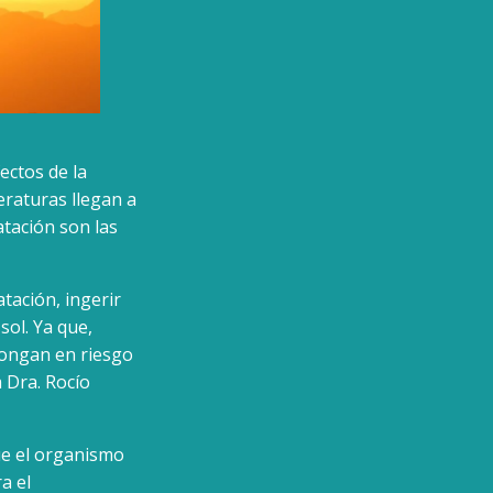
ectos de la
eraturas llegan a
atación son las
tación, ingerir
sol. Ya que,
pongan en riesgo
 Dra. Rocío
ue el organismo
a el