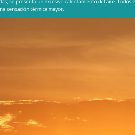
idas, se presenta un excesivo calentamiento del aire. Todos 
na sensación térmica mayor.