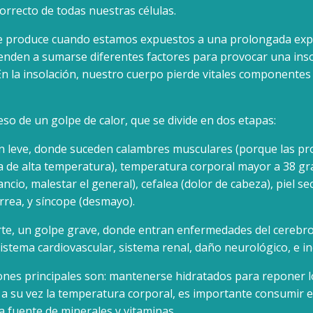
orrecto de todas nuestras células.
 produce cuando estamos expuestos a una prolongada expos
ienden a sumarse diferentes factores para provocar una ins
En la insolación, nuestro cuerpo pierde vitales componentes
eso de un golpe de calor, que se divide en dos etapas:
n leve, donde suceden calambres musculares (porque las pro
a de alta temperatura), temperatura corporal mayor a 38 gr
ancio, malestar el general), cefalea (dolor de cabeza), piel sec
rrea, y síncope (desmayo).
rte, un golpe grave, donde entran enfermedades del cerebro
sistema cardiovascular, sistema renal, daño neurológico, e in
nes principales son: mantenerse hidratados para reponer lo
 a su vez la temperatura corporal, es importante consumir 
a fuente de minerales y vitaminas.