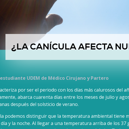
¿LA CANÍCULA AFECTA N
 estudiante UDEM de Médico Cirujano y Partero
racteriza por ser el periodo con los días más calurosos del a
amente, abarca cuarenta días entre los meses de julio y agos
nas después del solsticio de verano.
ula podemos distinguir que la temperatura ambiental tiene 
 día y la noche. Al llegar a una temperatura arriba de los 37