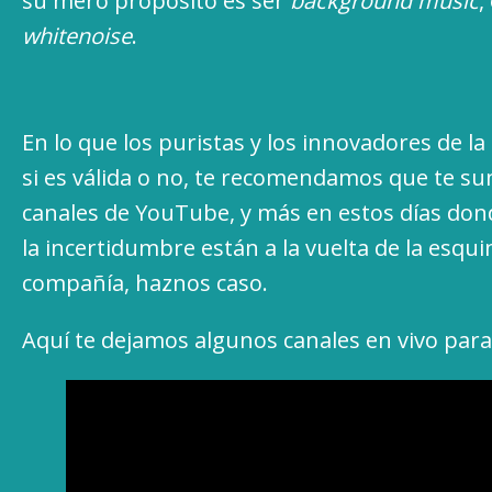
su mero propósito es ser
background music
,
whitenoise
.
En lo que los puristas y los innovadores de l
si es válida o no, te recomendamos que te su
canales de YouTube, y más en estos días dond
la incertidumbre están a la vuelta de la esqu
compañía, haznos caso.
Aquí te dejamos algunos canales en vivo para