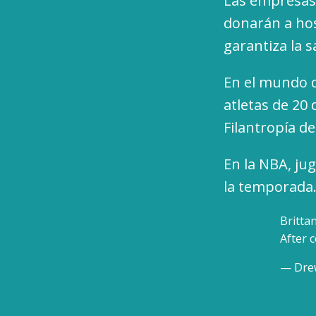
Las empresas 
donarán a hosp
garantiza la 
En el mundo d
atletas de 20
Filantropía de
En la NBA, ju
la temporada.
Britta
After 
— Dre