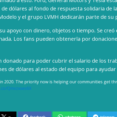
umado a esto. Ford, General Motors y Tesla est
de dólares al fondo de respuesta solidaria de la
Modelo y el grupo LVMH dedicarán parte de su pr
u apoyo con dinero, objetos o tiempo. Se creó
mada. Los fans pueden obtenerla por donaciones
n donado para poder cubrir el salario de los tr
ones de dólares al estado del equipo para ayuda
 in 2020. The priority now is helping our communities get th
/t.co/Qmxzxses6X
x
facebook
whatsapp
telegram