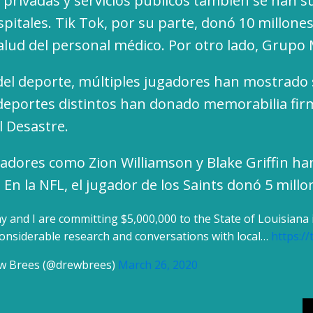
privadas y servicios públicos también se han s
itales. Tik Tok, por su parte, donó 10 millones 
salud del personal médico. Por otro lado, Grupo 
el deporte, múltiples jugadores han mostrado s
 deportes distintos han donado memorabilia fir
l Desastre.
gadores como Zion Williamson y Blake Griffin ha
 En la NFL, el jugador de los Saints donó 5 mill
ny and I are committing $5,000,000 to the State of Louisiana
considerable research and conversations with local…
https:/
w Brees (@drewbrees)
March 26, 2020