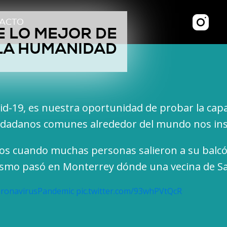
ACTO
E LO MEJOR DE
LA HUMANIDAD
id-19, es nuestra oportunidad de probar la cap
ciudadanos comunes alrededor del mundo nos ins
nos cuando muchas personas salieron a su balcó
mismo pasó en Monterrey dónde una vecina de Sa
ronavirusPandemic
pic.twitter.com/93whPVtQcR