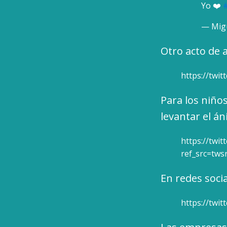
Yo ❤️
— Migu
Otro acto de 
https://twi
Para los niño
levantar el á
https://twi
ref_src=tw
En redes soci
https://tw