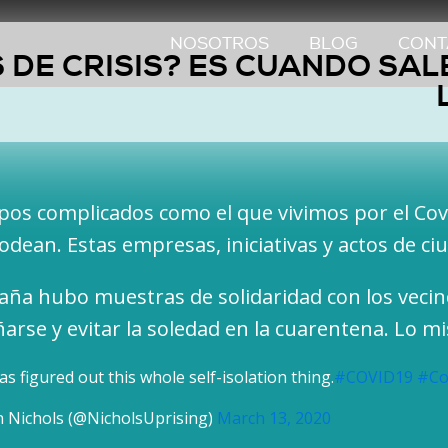
NOSOTROS
BLOG
CONT
DE CRISIS? ES CUANDO SAL
pos complicados como el que vivimos por el Cov
odean. Estas empresas, iniciativas y actos de 
spaña hubo muestras de solidaridad con los veci
rse y evitar la soledad en la cuarentena. Lo 
has figured out this whole self-isolation thing.
#COVID19
#Co
 Nichols (@NicholsUprising)
March 13, 2020