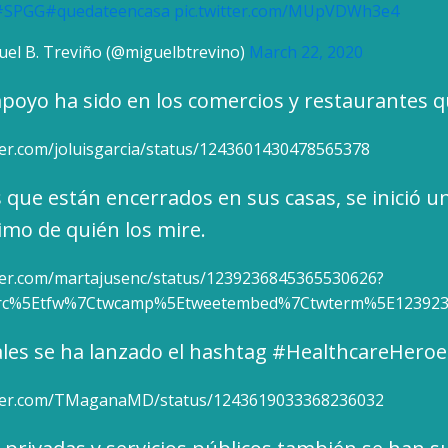
#SPGG
#quedateencasa
pic.twitter.com/MUpVDWh3e4
el B. Treviño (@miguelbtrevino)
March 22, 2020
apoyo ha sido en los comercios y restaurantes 
tter.com/joluisgarcia/status/1243601430478565378
s que están encerrados en sus casas, se inició u
nimo de quién los mire.
tter.com/martajusenc/status/1239236845365530626?
src%5Etfw%7Ctwcamp%5Etweetembed%7Ctwterm%5E123923
ales se ha lanzado el hashtag #HealthcareHeroe
itter.com/TMaganaMD/status/1243619033368236032