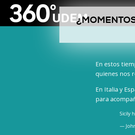
¿MOMENTOS 
En estos tiem
quienes nos r
En Italia y E
para acompaña
Sicily 
— John