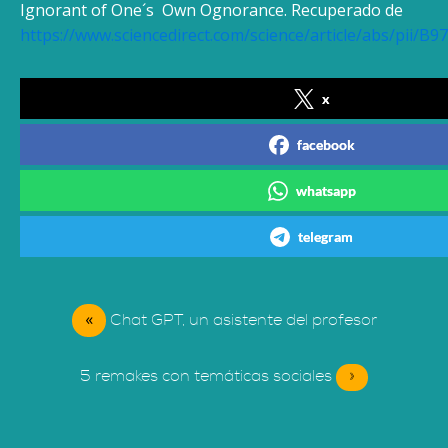
Ignorant of One´s Own Ognorance. Recuperado de
https://www.sciencedirect.com/science/article/abs/pii/
x
facebook
whatsapp
telegram
«
Chat GPT, un asistente del profesor
5 remakes con temáticas sociales
»