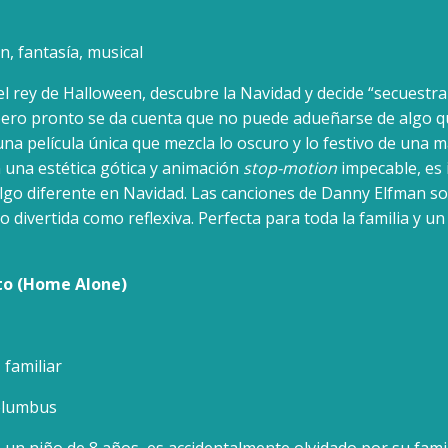
, fantasía, musical
 el rey de Halloween, descubre la Navidad y decide “secuestra
ero pronto se da cuenta que no puede adueñarse de algo 
 una película única que mezcla lo oscuro y lo festivo de una 
 una estética gótica y animación
stop-motion
impecable, es 
lgo diferente en Navidad. Las canciones de Danny Elfman s
to divertida como reflexiva. Perfecta para toda la familia y un
to (Home Alone)
 familiar
Columbus
, un niño de 8 años, es accidentalmente olvidado por su fami