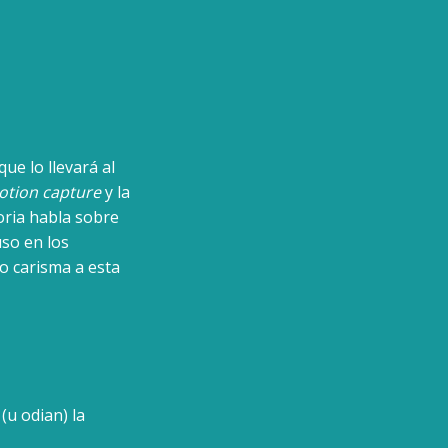
e lo llevará al
tion capture
y la
oria habla sobre
uso en los
o carisma a esta
(u odian) la