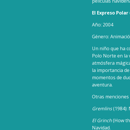
películas navide
El Expreso Polar
Año: 2004
Género: Animació
Un niño que ha c
Polo Norte en la
atmósfera mágica 
la importancia de
momentos de duda
aventura.
Otras menciones
Gremlins
(1984): 
El Grinch
(How the
Navidad.