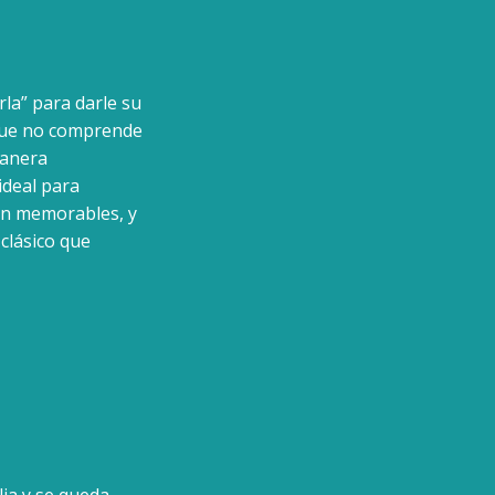
rla” para darle su
que no comprende
manera
ideal para
on memorables, y
 clásico que
lia y se queda