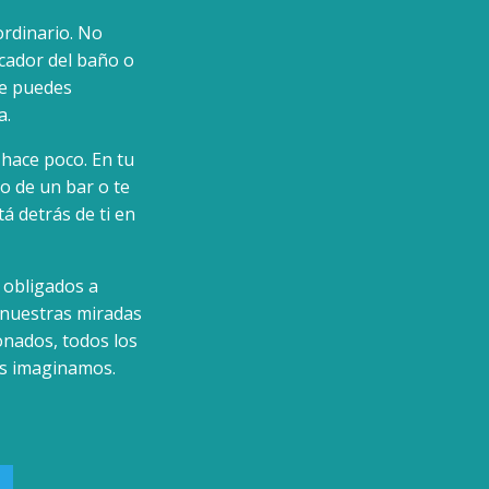
ordinario. No
ocador del baño o
que puedes
a.
 hace poco. En tu
jo de un bar o te
 detrás de ti en
 obligados a
 nuestras miradas
onados, todos los
os imaginamos.