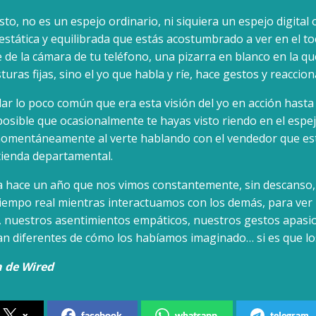
o, no es un espejo ordinario, ni siquiera un espejo digital 
estática y equilibrada que estás acostumbrado a ver en el t
fie de la cámara de tu teléfono, una pizarra en blanco en la 
uras fijas, sino el yo que habla y ríe, hace gestos y reaccion
ar lo poco común que era esta visión del yo en acción hasta
 posible que ocasionalmente te hayas visto riendo en el espe
momentáneamente al verte hablando con el vendedor que está
tienda departamental.
a hace un año que nos vimos constantemente, sin descanso,
iempo real mientras interactuamos con los demás, para ver
, nuestros asentimientos empáticos, nuestros gestos apasi
tan diferentes de cómo los habíamos imaginado… si es que l
 de Wired
x
facebook
whatsapp
telegram