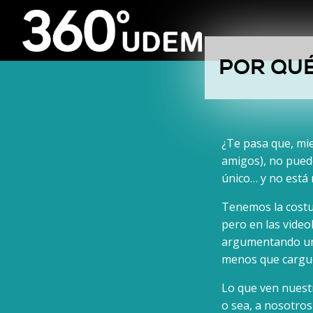
POR QU
¿Te pasa que, mie
amigos), no puede
único… y no está 
Tenemos la costu
pero en las vide
argumentando una
menos que cargues
Lo que ven nuest
o sea, a nosotros