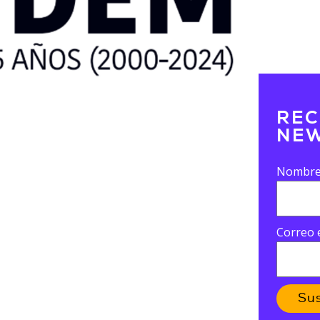
REC
NEW
Nombr
Correo 
Su