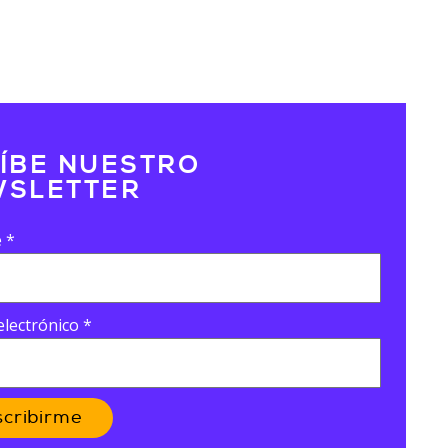
ÍBE NUESTRO
SLETTER
e
*
electrónico
*
scribirme