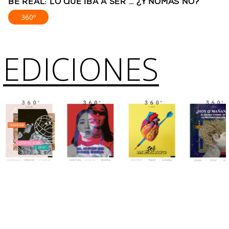
BE REAL: LO QUE IBA A SER … ¿Y NOMÁS NO?
360º
EDICIONES