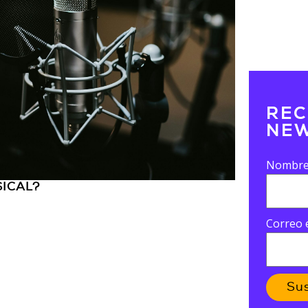
REC
NEW
Nombr
SICAL?
Correo 
Su