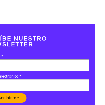
ÍBE NUESTRO
SLETTER
e
*
electrónico
*
scribirme