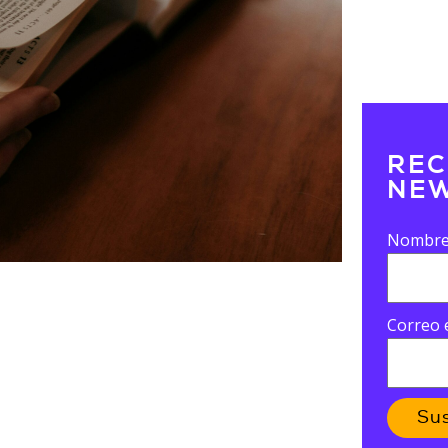
REC
NEW
Nombr
Correo 
Su