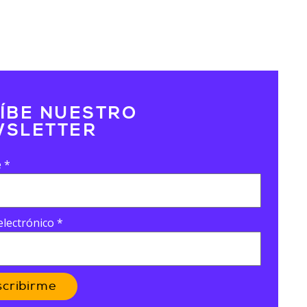
ÍBE NUESTRO
SLETTER
e
*
electrónico
*
scribirme