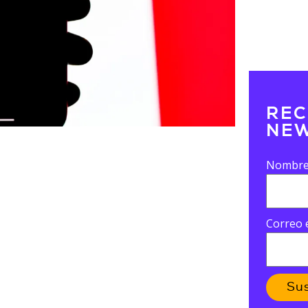
REC
NEW
Nombr
Correo 
Su