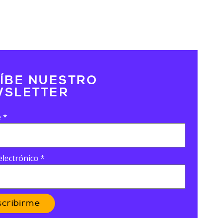
ÍBE NUESTRO
SLETTER
e
*
electrónico
*
scribirme