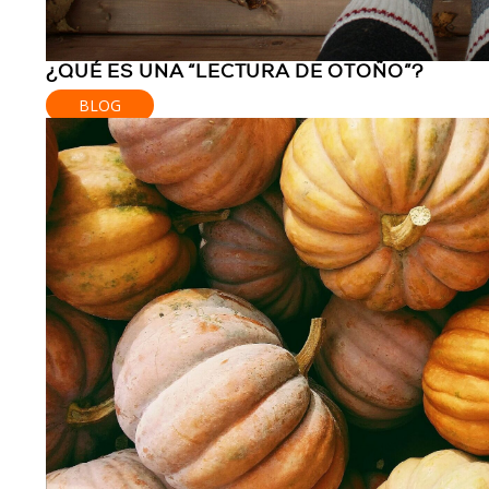
¿QUÉ ES UNA “LECTURA DE OTOÑO”?
BLOG