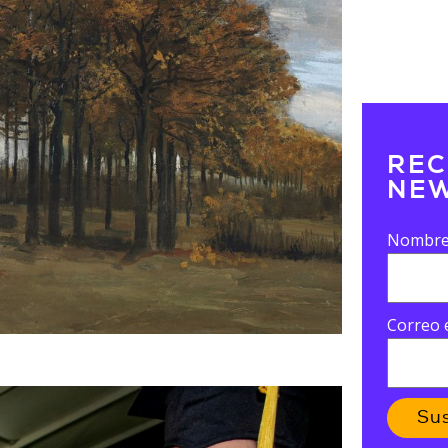
REC
NEW
Nombr
Correo 
Su