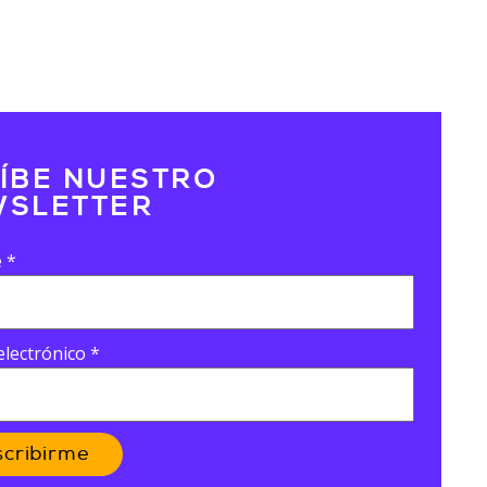
ÍBE NUESTRO
SLETTER
e
*
electrónico
*
scribirme