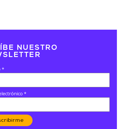
ÍBE NUESTRO
SLETTER
e
*
electrónico
*
scribirme