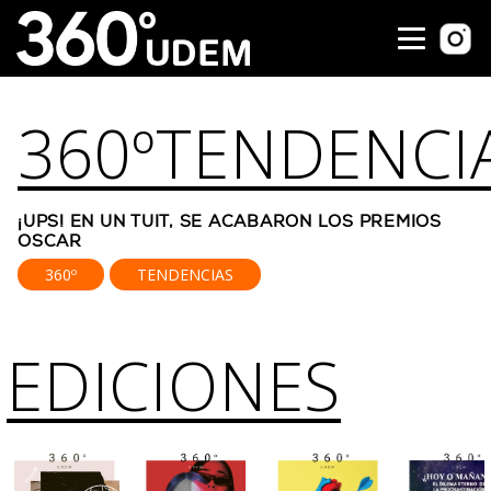
360º
TENDENCI
¡UPS! EN UN TUIT, SE ACABARON LOS PREMIOS
OSCAR
360º
TENDENCIAS
EDICIONES