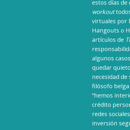
estos días de
workout
todos
virtuales por
Hangouts o Ho
artículos de
T
responsabilid
algunos casos
quedar quieto
necesidad de
filósofo belga
“hemos inter
crédito perso
redes sociale
inversión se