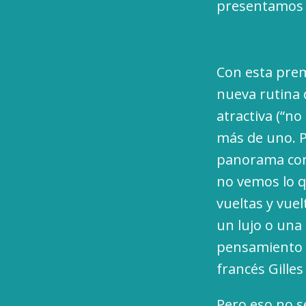
presentamos (
Con esta prem
nueva rutina 
atractiva (“n
más de uno. P
panorama com
no vemos lo q
vueltas y vue
un lujo o una 
pensamiento a
francés Gilles
Pero eso no s