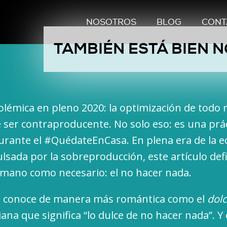
NOSOTROS
BLOG
CONT
TAMBIÉN ESTÁ BIEN 
olémica en pleno 2020: la optimización de todo
ser contraproducente. No solo eso: es una prá
urante el #QuédateEnCasa. En plena era de la e
lsada por la sobreproducción, este artículo def
mano como necesario: el no hacer nada.
e conoce de manera más romántica como el
dolc
iana que significa “lo dulce de no hacer nada”. Y