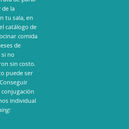
 de la
n tu sala, en
el catálogo de
ocinar comida
meses de
 si no
ron sin costo.
to puede ser
 Conseguir
a conjugación
os individual
ing: