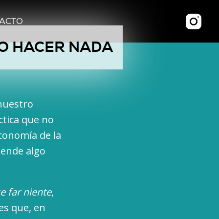
ACTO
NO HACER NADA
 nuestro
ctica que no
conomía de la
iende algo
e far niente
,
 es que, en