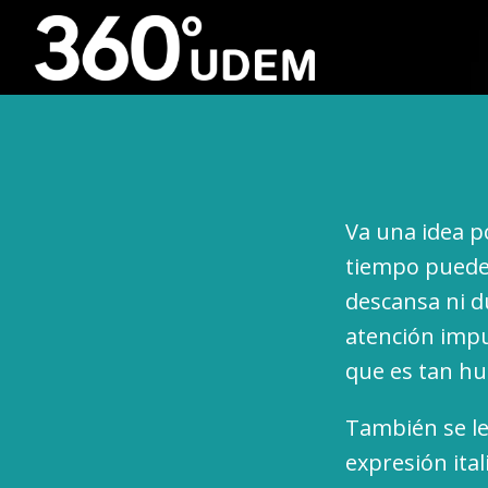
Va una idea p
tiempo puede 
descansa ni d
atención impu
que es tan hu
También se l
expresión ital