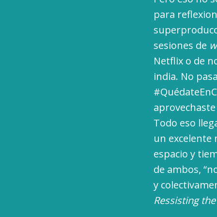
para reflexio
superproducció
sesiones de
w
Netflix o de n
india. No pas
#QuédateEnCas
aprovechaste l
Todo eso lleg
un excelente
espacio y tie
de ambos, “no
y colectivamen
Ressisting th