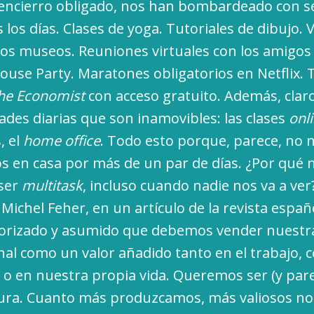
 encierro obligado, nos han bombardeado con s
 los días. Clases de yoga. Tutoriales de dibujo. V
 los museos. Reuniones virtuales con los amigos
use Party. Maratones obligatorios en Netflix. 
he Economist
con acceso gratuito. Además, claro
ades diarias que son inamovibles: las clases
onl
, el
home office
. Todo esto porque, parece, no
s en casa por más de un par de días. ¿Por qué 
 ser
multitask
, incluso cuando nadie nos va a ver
 Michel Feher, en un artículo de la revista espa
iorizado y asumido que debemos vender nuestra
nal como un valor añadido tanto en el trabajo, 
s o en nuestra propia vida. Queremos ser (y par
gura. Cuanto más produzcamos, más valiosos no