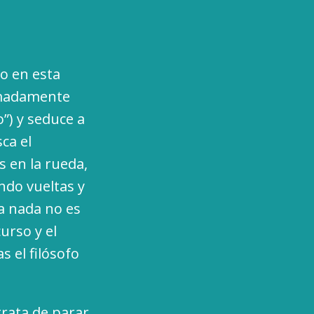
o en esta
remadamente
”) y seduce a
ca el
 en la rueda,
ndo vueltas y
La nada no es
urso y el
 el filósofo
trata de parar