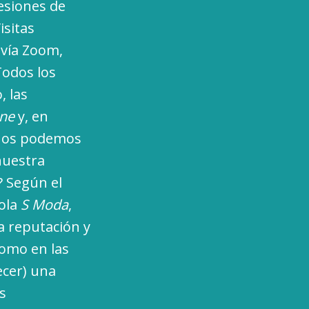
esiones de
isitas
 vía Zoom,
Todos los
, las
ine
y, en
 nos podemos
nuestra
? Según el
ñola
S Moda
,
 reputación y
como en las
ecer) una
s