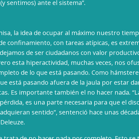
y sentimos) ante el sistema”.
isa, la idea de ocupar al máximo nuestro tiemp
de confinamiento, con tareas atípicas, es ext
o dejamos de ser ciudadanos con valor productivo
ero esta hiperactividad, muchas veces, nos ofus
pleto de lo que está pasando. Como hámsteres
ue está pasando afuera de la jaula por estar da
ltas. Es importante también el no hacer nada. “
pérdida, es una parte necesaria para que el disc
dquieran sentido”, sentenció hace unas décadas
 Deleuze.
e trata de no hacer nada por completo. Esto se 