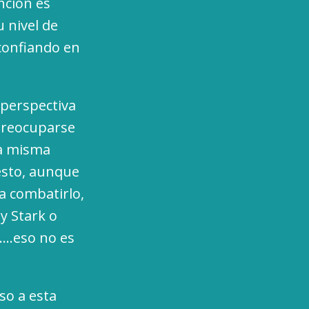
nción es
u nivel de
 confiando en
perspectiva
 preocuparse
la misma
 esto, aunque
a combatirlo,
ny Stark o
y….eso no es
so a esta