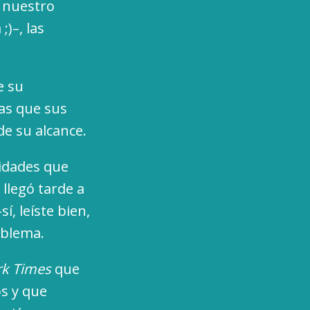
 nuestro
;)–, las
e su
sas que sus
e su alcance.
nidades que
llegó tarde a
sí, leíste bien,
oblema.
rk Times
que
os y que