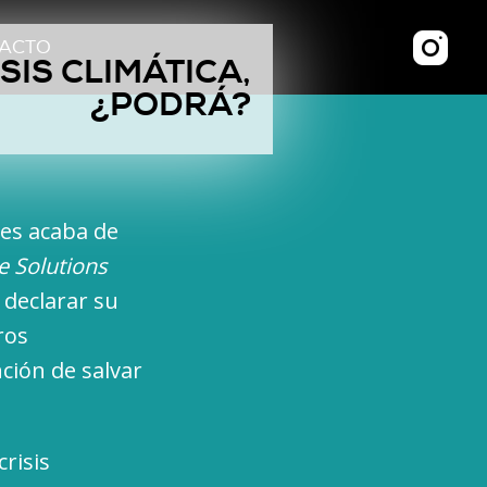
ACTO
SIS CLIMÁTICA,
¿PODRÁ?
ates acaba de
e Solutions
 declarar su
ros
ción de salvar
risis