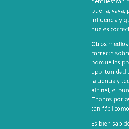
demuestran qu
buena, vaya, p
influencia y 
que es correc
Otros medio
correcta sobr
porque las po
oportunidad d
la ciencia y 
al final, el p
Thanos por as
tan fácil com
Es bien sabid