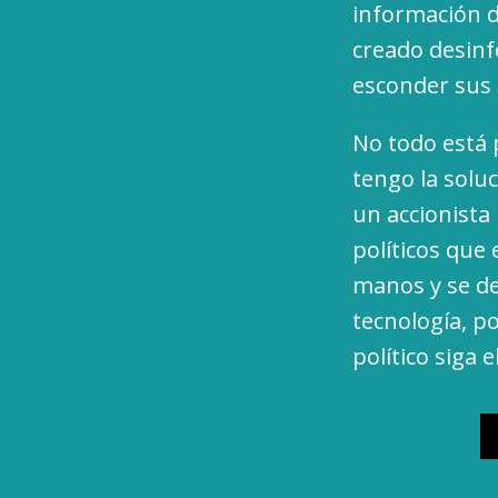
información d
creado desin
esconder sus 
No todo está 
tengo la soluc
un accionista
políticos que 
manos y se ded
tecnología, p
político siga e