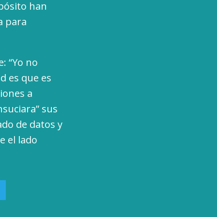
pósito han
a para
e: “Yo no
ad es que es
siones a
nsuciara” sus
lado de datos y
e el lado