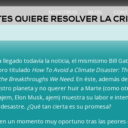
NOSOTROS
BLOG
CONT
TES QUIERE RESOLVER LA CRI
a llegado todavía la noticia, el mismísimo Bill G
bro titulado
How To Avoid a Climate Disaster: Th
the Breakthroughs We Need
. En éste, además de
tro planeta y no querer huir a Marte (como ot
ajem, Elon Musk, ajem) muestra su labor e inten
l desastre. ¿Qué tan cierta es su promesa?
 en un momento muy oportuno tras las peores c