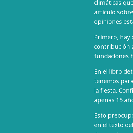
climáticas qu
artículo sobre
opiniones est
Primero, hay 
contribución 
fundaciones h
En el libro d
tenemos para 
la fiesta. Conf
apenas 15 año
Esto preocupó
en el texto d