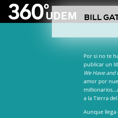
BILL GA
Por si no te h
publicar un li
We Have and 
amor por nues
millionarios…
a la Tierra de
Aunque llega