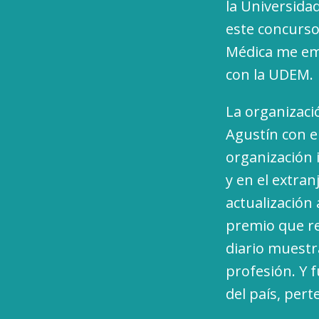
la Universida
este concurso
Médica me emo
con la UDEM.
La organizaci
Agustín con el
organización 
y en el extra
actualización 
premio que re
diario muestr
profesión. Y 
del país, per