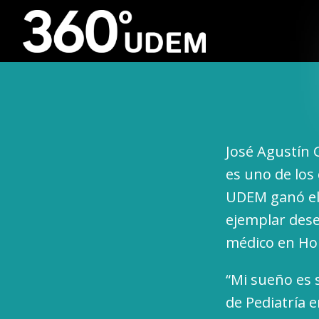
José Agustín 
es uno de los 
UDEM ganó el 
ejemplar des
médico en Hou
“Mi sueño es 
de Pediatría 