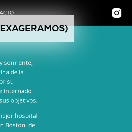
ACTO
O EXAGERAMOS)
y sonriente,
ina de la
or su
e internado
us objetivos.
mejor hospital
en Boston, de