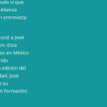
pués vi que
 Alianza
n entrevista
oció a José
on. Esta
cos en México
ando
 edición del
dad. José
n su
en formación