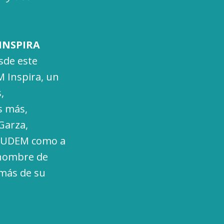
INSPIRA
sde este
M Inspira, un
,
s más,
Garza,
a UDEM como a
 nombre de
más de su