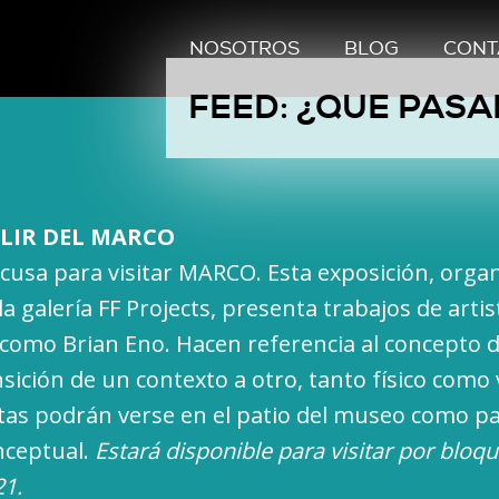
NOSOTROS
BLOG
CONT
FEED: ¿QUE PASA
ALIR DEL MARCO
xcusa para visitar MARCO. Esta exposición, orga
a galería FF Projects, presenta trabajos de artist
 como Brian Eno. Hacen referencia al concepto d
ransición de un contexto a otro, tanto físico como 
as podrán verse en el patio del museo como pa
nceptual.
Estará disponible para visitar por bloqu
21.