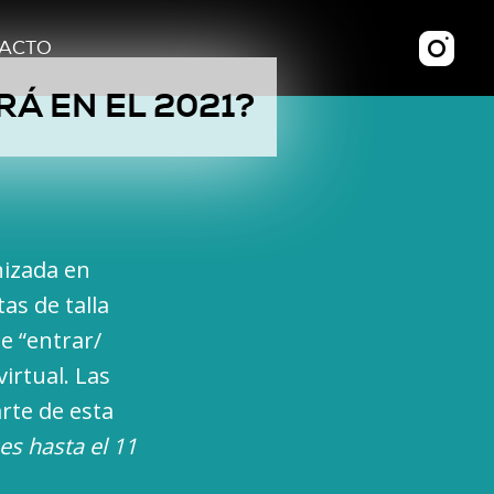
ACTO
RÁ EN EL 2021?
nizada en
as de talla
e “entrar/
virtual. Las
rte de esta
es hasta el 11