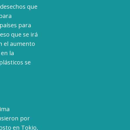
s desechos que
 para
 países para
eso que se irá
on el aumento
 en la
plásticos se
xima
usieron por
gosto en Tokio,