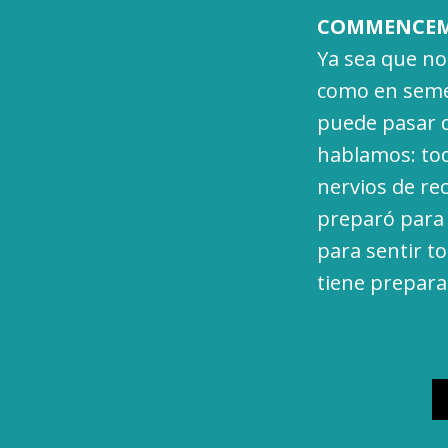
COMMENCEM
Ya sea que no
como en semes
puede pasar d
hablamos: toda
nervios de rec
preparó para 
para sentir t
tiene preparad