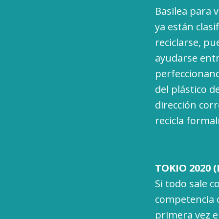
Basilea para v
ya están clas
reciclarse, p
ayudarse entre
perfeccionand
del plástico 
dirección cor
recicla forma
TOKIO 2020 (
Si todo sale 
competencia d
primera vez en