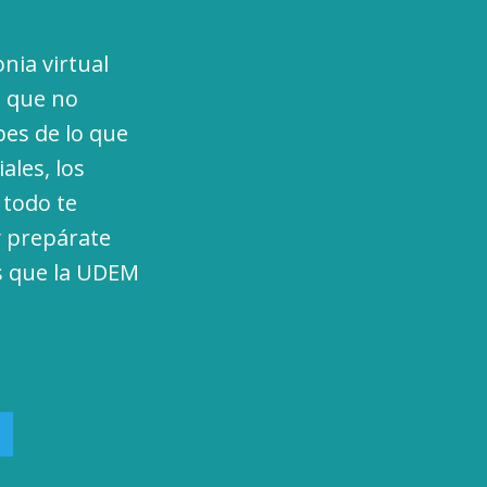
nia virtual
o que no
bes de lo que
ales, los
 todo te
y prepárate
as que la UDEM