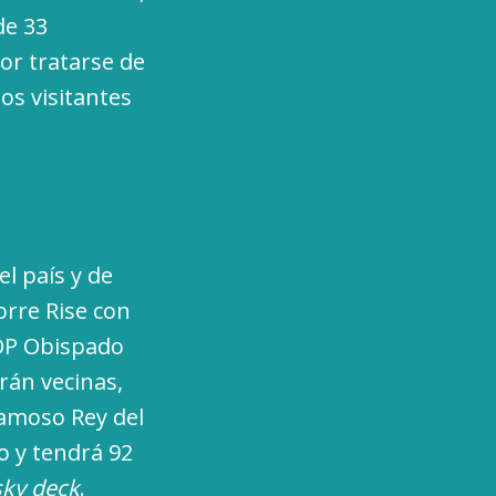
de 33
or tratarse de
los visitantes
el país y de
orre Rise con
.OP Obispado
rán vecinas,
famoso Rey del
o y tendrá 92
sky deck
.