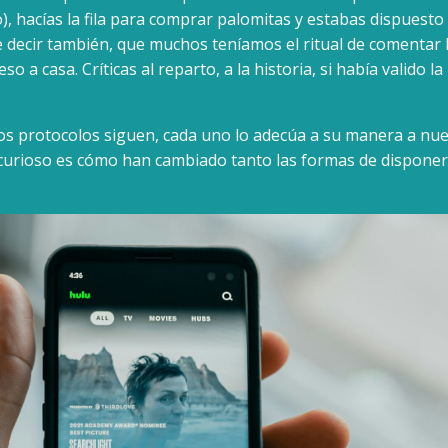
aro), hacías la fila para comprar palomitas y estabas dispuesto
e decir también, que muchos teníamos el ritual de comentar la
so a casa. Críticas al reparto, a la historia, si había valido l
los protocolos siguen, cada uno lo adecúa a su manera a nu
 curioso es cómo han cambiado tanto las formas de disponer