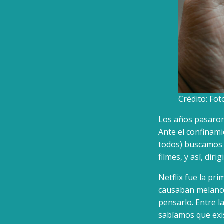
Crédito: Fot
Los años pasaron 
Ante el confinami
todos) buscamos 
filmes, y así, di
Netflix fue la pr
causaban melancol
pensarlo. Entre 
sabíamos que exis