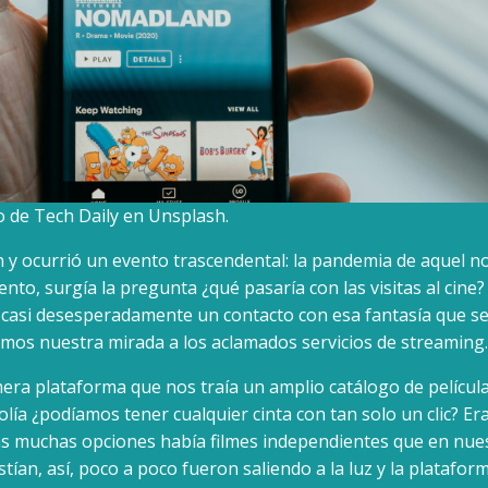
o de Tech Daily en Unsplash.
y ocurrió un evento trascendental: la pandemia de aquel no
ento, surgía la pregunta ¿qué pasaría con las visitas al cine?
casi desesperadamente un contacto con esa fantasía que se 
rigimos nuestra mirada a los aclamados servicios de streaming.
imera plataforma que nos traía un amplio catálogo de películ
ía ¿podíamos tener cualquier cinta con tan solo un clic? Era
las muchas opciones había filmes independientes que en nues
tían, así, poco a poco fueron saliendo a la luz y la platafo