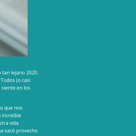
 tan lejano 2020.
 Todos (o casi
siente en los
as que nos
 increíble
tra vida
rma sacó provecho