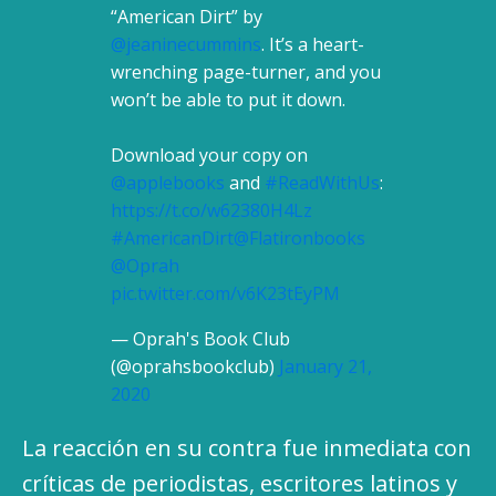
“American Dirt” by
@jeaninecummins
. It’s a heart-
wrenching page-turner, and you
won’t be able to put it down.
Download your copy on
@applebooks
and
#ReadWithUs
:
https://t.co/w62380H4Lz
#AmericanDirt
@Flatironbooks
@Oprah
pic.twitter.com/v6K23tEyPM
— Oprah's Book Club
(@oprahsbookclub)
January 21,
2020
La reacción en su contra fue inmediata con
críticas de periodistas, escritores latinos y