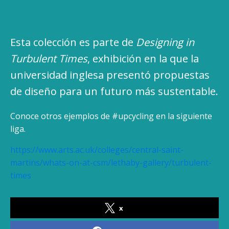
Esta colección es parte de
Designing in
Turbulent Times
, exhibición en la que la
universidad inglesa presentó propuestas
de diseño para un futuro más sustentable.
Conoce otros ejemplos de #upcycling en la siguiente
liga.
https://www.arts.ac.uk/colleges/central-saint-
martins/whats-on-at-csm/lethaby-gallery/turbulent-
times
x