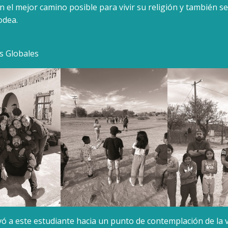
n el mejor camino posible para vivir su religión y también 
odea.
s Globales
evó a este estudiante hacia un punto de contemplación de la 