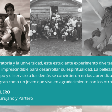
ratoria y la universidad, este estudiante experimentó diversa
r imprescindible para desarrollar su espiritualidad. La bellez
po y el servicio a los demás se convirtieron en los aprendi
gran como un joven que vive en agradecimiento con los otro
LLERO
Cirujano y Partero