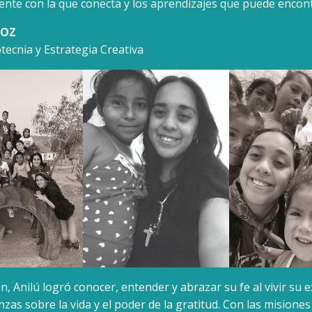
gente con la que conecta y los aprendizajes que puede encont
ÑOZ
ecnia y Estrategia Creativa
n, Anilú logró conocer, entender y abrazar su fe al vivir su 
zas sobre la vida y el poder de la gratitud. Con las misione