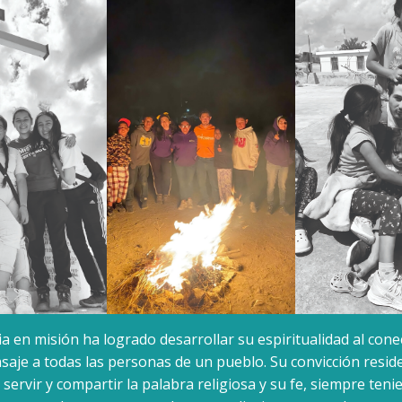
a en misión ha logrado desarrollar su espiritualidad al cone
aje a todas las personas de un pueblo. Su convicción reside
servir y compartir la palabra religiosa y su fe, siempre teni