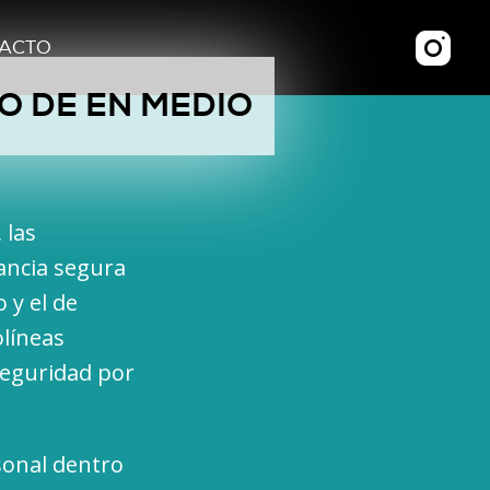
ACTO
TO DE EN MEDIO
 las
ancia segura
 y el de
olíneas
seguridad por
sonal dentro