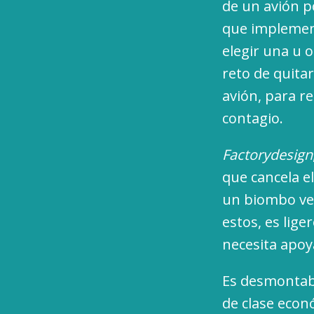
de un avión p
que implement
elegir una u o
reto de quitar
avión, para re
contagio.
Factorydesign
que cancela e
un biombo ver
estos, es liger
necesita apoy
Es desmontabl
de clase econó