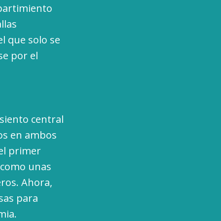
partimiento
llas
el que solo se
se por el
siento central
ros en ambos
 el primer
o como unas
eros. Ahora,
sas para
mia.