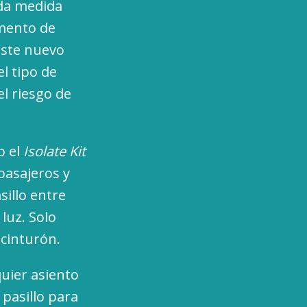
ada medida
omento de
 este nuevo
el tipo de
el riesgo de
o el
Isolate Kit
pasajeros y
sillo entre
 luz. Solo
 cinturón.
uier asiento
 pasillo para