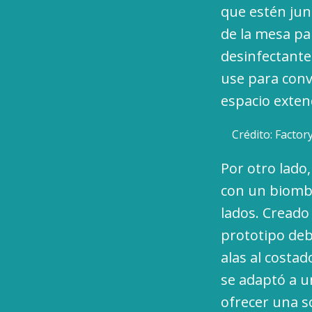
que estén jun
de la mesa par
desinfectantes
use para conv
espacio exten
Crédito: Factor
Por otro lado
con un biombo
lados. Creado
prototipo de
alas al costad
se adaptó a u
ofrecer una s