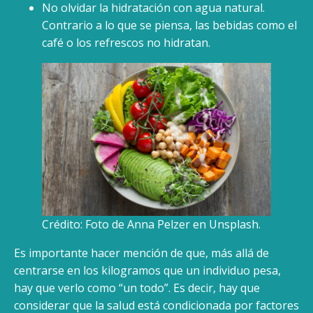
No olvidar la hidratación con agua natural.
Contrario a lo que se piensa, las bebidas como el
café o los refrescos no hidratan.
Crédito: Foto de Anna Pelzer en Unsplash.
Es importante hacer mención de que, más allá de
centrarse en los kilogramos que un individuo pesa,
hay que verlo como “un todo”. Es decir, hay que
considerar que la salud está condicionada por factores