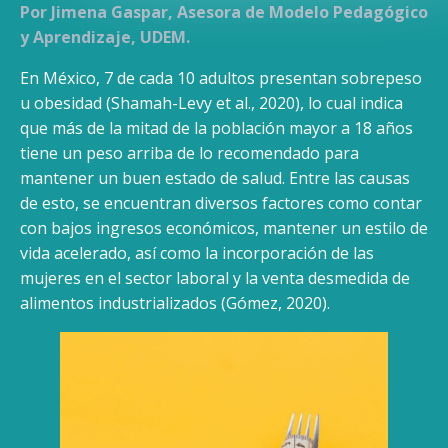
Por Jimena Gaspar, Asesora de Modelo Pedagógico
y Aprendizaje, UDEM.
En México, 7 de cada 10 adultos presentan sobrepeso
u obesidad (Shamah-Levy et al., 2020), lo cual indica
que más de la mitad de la población mayor a 18 años
tiene un peso arriba de lo recomendado para
mantener un buen estado de salud. Entre las causas
de esto, se encuentran diversos factores como contar
con bajos ingresos económicos, mantener un estilo de
vida acelerado, así como la incorporación de las
mujeres en el sector laboral y la venta desmedida de
alimentos industrializados (Gómez, 2020).