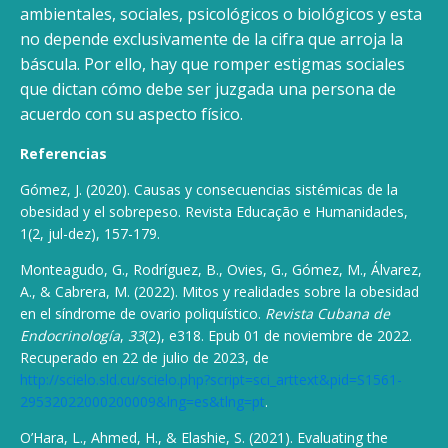
ambientales, sociales, psicológicos o biológicos y esta
no depende exclusivamente de la cifra que arroja la
báscula. Por ello, hay que romper estigmas sociales
que dictan cómo debe ser juzgada una persona de
acuerdo con su aspecto físico.
Referencias
Gómez, J. (2020). Causas y consecuencias sistémicas de la
obesidad y el sobrepeso. Revista Educação e Humanidades,
1(2, jul-dez), 157-179.
Monteagudo, G., Rodríguez, B., Ovies, G., Gómez, M., Álvarez,
A., & Cabrera, M. (2022). Mitos y realidades sobre la obesidad
en el síndrome de ovario poliquístico.
Revista Cubana de
Endocrinología
,
33
(2), e318. Epub 01 de noviembre de 2022.
Recuperado en 22 de julio de 2023, de
http://scielo.sld.cu/scielo.php?script=sci_arttext&pid=S1561-
29532022000200009&lng=es&tlng=pt
.
O’Hara, L., Ahmed, H., & Elashie, S. (2021). Evaluating the