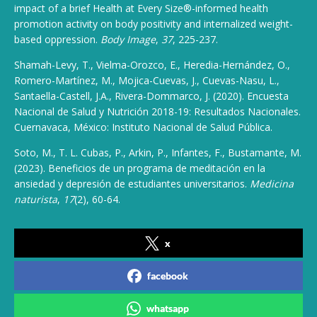
impact of a brief Health at Every Size®-informed health
promotion activity on body positivity and internalized weight-
based oppression.
Body Image
,
37
, 225-237.
Shamah-Levy, T., Vielma-Orozco, E., Heredia-Hernández, O.,
Romero-Martínez, M., Mojica-Cuevas, J., Cuevas-Nasu, L.,
Santaella-Castell, J.A., Rivera-Dommarco, J. (2020). Encuesta
Nacional de Salud y Nutrición 2018-19: Resultados Nacionales.
Cuernavaca, México: Instituto Nacional de Salud Pública.
Soto, M., T. L. Cubas, P., Arkin, P., Infantes, F., Bustamante, M.
(2023). Beneficios de un programa de meditación en la
ansiedad y depresión de estudiantes universitarios.
Medicina
naturista
,
17
(2), 60-64.
x
facebook
whatsapp