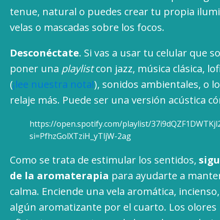
tenue, natural o puedes crear tu propia ilum
velas o mascadas sobre los focos.
Desconéctate
. Si vas a usar tu celular que s
poner una
playlist
con jazz, música clásica, lo
(
¡lee nuestra nota!
), sonidos ambientales, o l
relaje más. Puede ser una versión acústica c
https://open.spotify.com/playlist/37i9dQZF1DWTKj
si=PfhzGolXTziH_yTljW-2ag
Como se trata de estimular los sentidos,
sigu
de la aromaterapia
para ayudarte a manten
calma. Enciende una vela aromática, incienso,
algún aromatizante por el cuarto. Los olores