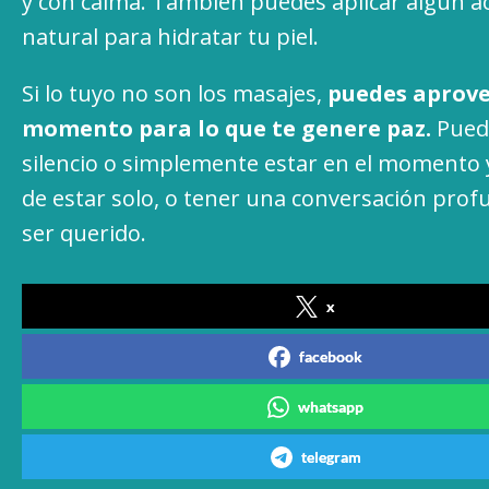
y con calma. También puedes aplicar algún ac
natural para hidratar tu piel.
Si lo tuyo no son los masajes,
puedes aprove
momento para lo que te genere paz.
Puede
silencio o simplemente estar en el momento y
de estar solo, o tener una conversación pro
ser querido.
x
facebook
whatsapp
telegram