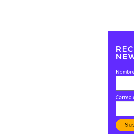
REC
NEW
Nombr
Correo 
Su