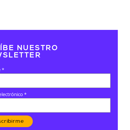
ÍBE NUESTRO
SLETTER
e
*
electrónico
*
scribirme