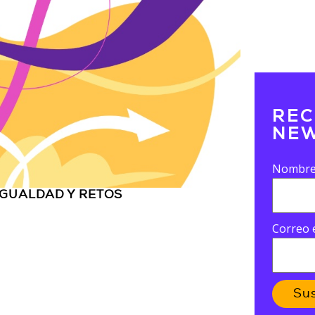
REC
NEW
Nombr
IGUALDAD Y RETOS
Correo 
Su