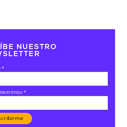
ÍBE NUESTRO
SLETTER
e
*
electrónico
*
scribirme