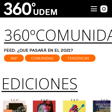
360º
COMUNID
FEED: ¿QUE PASARÁ EN EL 2021?
360º
COMUNIDAD
TENDENCIAS
EDICIONES