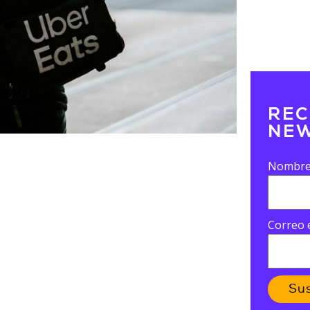
REC
NEW
Nombr
Correo 
Su