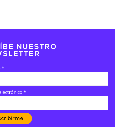
ÍBE NUESTRO
SLETTER
e
*
electrónico
*
scribirme