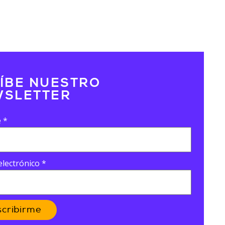
ÍBE NUESTRO
SLETTER
e
*
electrónico
*
scribirme