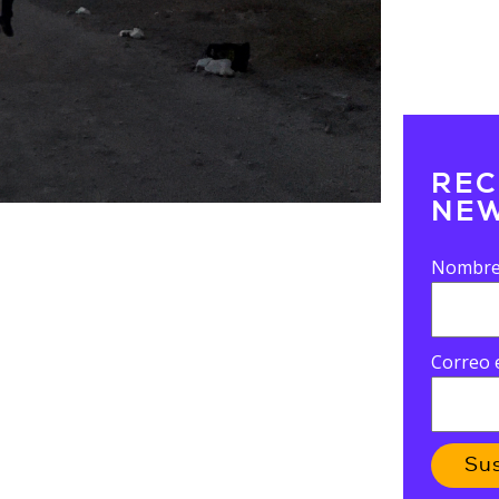
REC
NEW
Nombr
Correo 
Su