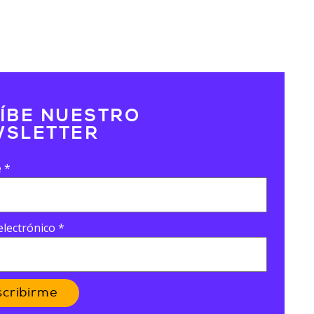
ÍBE NUESTRO
SLETTER
e
*
electrónico
*
scribirme