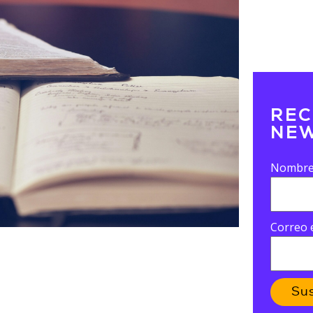
REC
NEW
Nombr
Correo 
Su