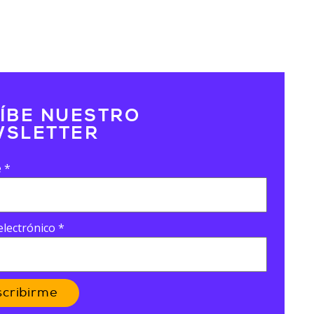
ÍBE NUESTRO
SLETTER
e
*
electrónico
*
scribirme