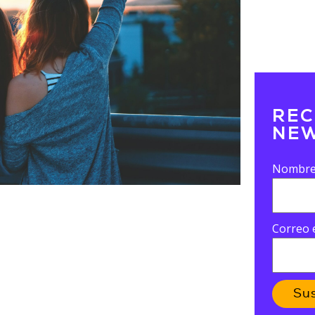
REC
NEW
Nombr
Correo 
Su