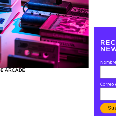
REC
NEW
Nombr
DE ARCADE
Correo 
Su