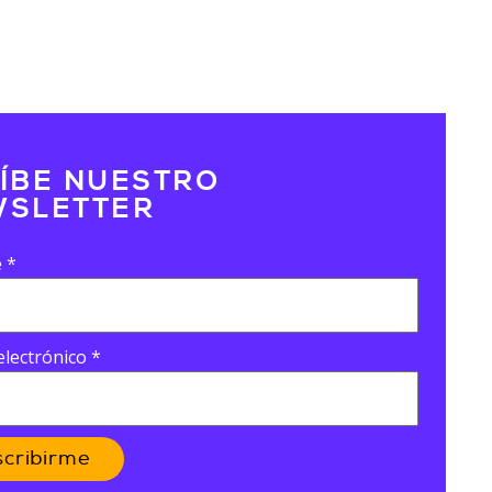
ÍBE NUESTRO
SLETTER
e
*
electrónico
*
scribirme