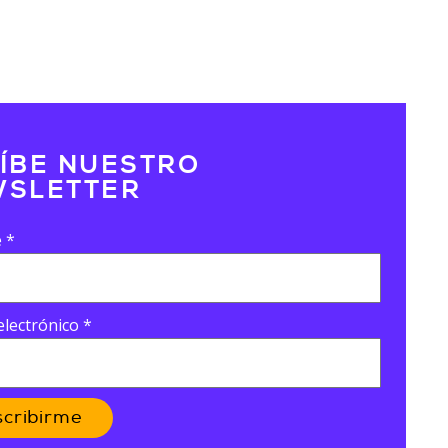
ÍBE NUESTRO
SLETTER
e
*
electrónico
*
scribirme