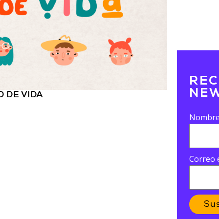
REC
NEW
O DE VIDA
Nombr
Correo 
Su