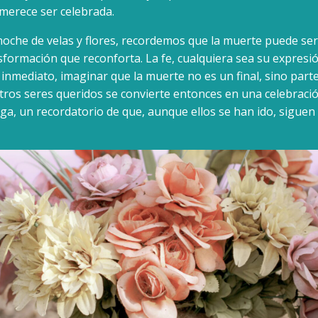
 merece ser celebrada.
noche de velas y flores, recordemos que la muerte puede ser
formación que reconforta. La fe, cualquiera sea su expresi
 inmediato, imaginar que la muerte no es un final, sino parte
ros seres queridos se convierte entonces en una celebració
a, un recordatorio de que, aunque ellos se han ido, siguen