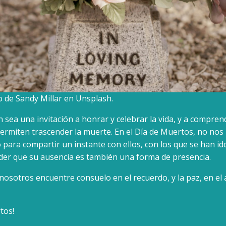
o de Sandy Millar en Unsplash.
n sea una invitación a honrar y celebrar la vida, y a compren
permiten trascender la muerte. En el Día de Muertos, no no
 para compartir un instante con ellos, con los que se han ido
der que su ausencia es también una forma de presencia.
nosotros encuentre consuelo en el recuerdo, y la paz, en e
tos!