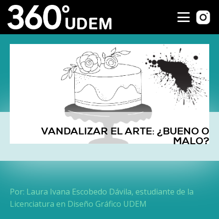
VANDALIZAR EL ARTE: ¿BUENO O
MALO?
Por: Laura Ivana Escobedo Dávila, estudiante de la
Licenciatura en Diseño Gráfico UDEM