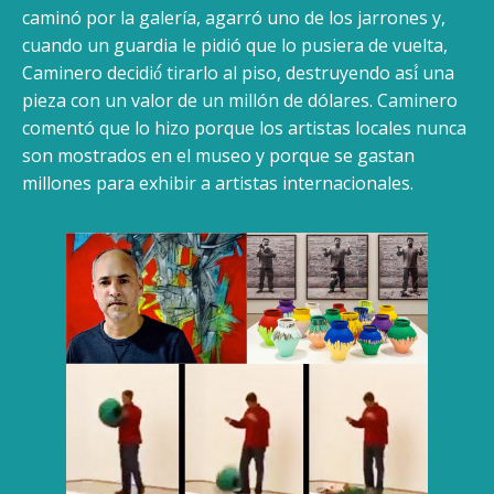
caminó por la galería, agarró uno de los jarrones y,
cuando un guardia le pidió que lo pusiera de vuelta,
Caminero decidió́ tirarlo al piso, destruyendo así́ una
pieza con un valor de un millón de dólares. Caminero
comentó que lo hizo porque los artistas locales nunca
son mostrados en el museo y porque se gastan
millones para exhibir a artistas internacionales.