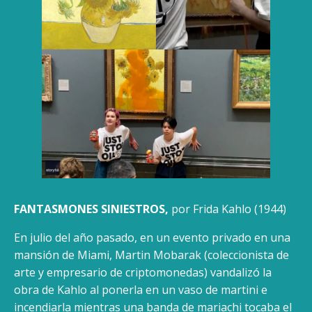
FANTASMONES SINIESTROS,
por Frida Kahlo (1944)
En julio del año pasado, en un evento privado en una
mansión de Miami, Martin Mobarak (coleccionista de
arte y empre­sario de criptomonedas) vandalizó la
obra de Kahlo al ponerla en un vaso de martini e
incendiarla mientras una banda de mariachi tocaba el