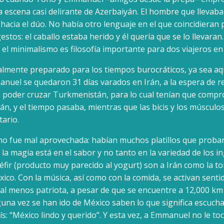
sa escena casi delirante de Azerbaiyán. El hombre que llevaba 
hacia el dúo. No había otro lenguaje en el que coincidieran 
estos: el caballo estaba herido y él quería que se lo llevara
 el minimalismo es filosofía importante para dos viajeros en
almente preparado para los tiempos burocráticos, ya sea aqu
nuel se quedaron 31 días varados en Irán, a la espera de re
poder cruzar Turkmenistán, para lo cual tenían que compr
án, y el tiempo pasaba, mientras que las bicis y los múscul
ario.
no fue mal aprovechada: habían muchos platillos que probar
la magia está en el sabor y no tanto en la variedad de los in
fir (producto muy parecido al yogurt) son a Irán como la tort
ico. Con la música, así como con la comida, se activan senti
al menos patriota, a pesar de que se encuentre a 12,000 km 
una vez se han ido de México saben lo que significa escuch
ís: “México lindo y querido”. Y esta vez, a Emmanuel no le to