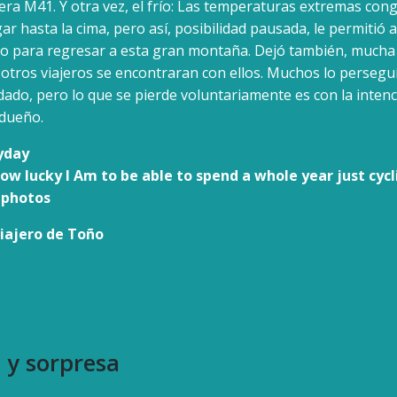
era M41. Y otra vez, el frío: Las temperaturas extremas cong
egar hasta la cima, pero así, posibilidad pausada, le permitió
lero para regresar a esta gran montaña. Dejó también, much
otros viajeros se encontraran con ellos. Muchos lo persegu
idado, pero lo que se pierde voluntariamente es con la inten
 dueño.
yday
how lucky I Am to be able to spend a whole year just cyc
 photos
iajero de Toño
 y sorpresa