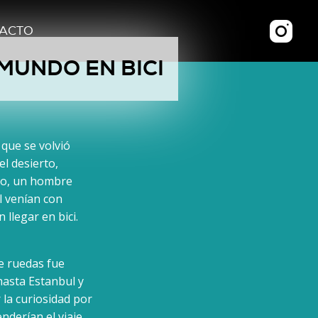
ACTO
 MUNDO EN BICI
 que se volvió
el desierto,
sto, un hombre
l venían con
llegar en bici.
re ruedas fue
hasta Estanbul y
 la curiosidad por
derían el viaje