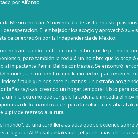
vitado por Alfonso
de México en Irán. Al noveno día de visita en este país mus
 desesperación. El embajador los acogió y aprovechó su vis
sta de celebración por la Independencia de México.
ron en Irán cuando confió en un hombre que le prometió un
eniencia, pero también lo recibió un hombre que lo acogió
 al impactante Pamir. Bellos contrastes. Se encontró, enton
del mundo, con un hombre que le dio techo, pan recién horn
io indescifrable que nos hace humanos: un extraño acogiend
montañas tayikas, creando un hogar temporal. Listo para ro
a un frío extremo que congeló la cadena e impedía el movimi
potencia de lo incontrolable, pero la solución estaba al alc
 pipí y de regreso a la ruta.
el mundo”, es una cordillera asiática que se extiende sobre v
era llegar el Al-Baikal pedaleando, el punto más alto accesib