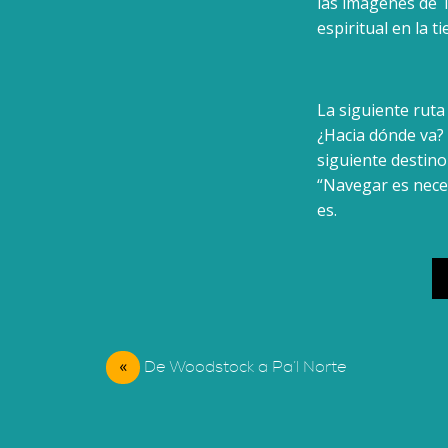
las imágenes de 
espiritual en la ti
La siguiente rut
¿Hacia dónde va? 
siguiente destino
“Navegar es neces
es.
«
De Woodstock a Pa’l Norte