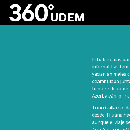
El boleto más bara
infernal. Las temp
yacían animales c
deambulaba junto
hambre de camino,
Azerbaiyán: princ
Toño Gallardo, de
desde Tijuana ha
aunque el viaje s
Asia. Sería en 2