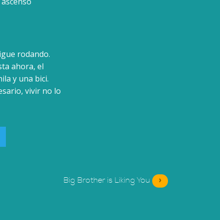
n ascenso
sigue rodando.
ta ahora, el
la y una bici.
ario, vivir no lo
Big Brother is Liking You
»