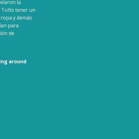
elaron la
 a Toño tener un
a ropa y demás
ían para
ción de
ling around