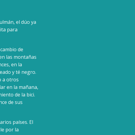
ulmán, el dúo ya
ita para
 cambio de
 en las montañas
ces, en la
eado y té negro.
o a otros
dar en la mañana,
ento de la bici.
ance de sus
arios países. El
le por la