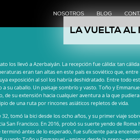
NOSOTROS
BLOG
CONT
LA VUELTA AL
to los llevó a Azerbaiyán. La recepción fue cálida: tan cálida
eraturas eran tan altas en este país ex soviético que, entre 
uya exposición al sol los habría deshidratado. Entre todo e
 a su caballo. Un paisaje sombrío y vasto. Toño y Emmanue
 de su extensión hacia cualquier aventura a la que pudieran 
ipio de una ruta por rincones asiáticos repletos de vida.
 32, tomó la bici desde los ocho años, y su primer viaje sob
cia San Francisco. En 2016, probó su suerte yendo de Roma 
e terminó antes de lo esperado, fue suficiente para encender
018 cuando Toño y Emmanuel –amigos desde la prepa– empren