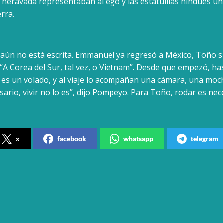
Theravada representaban al ego y las estatuillas hindúes u
erra.
a aún no está escrita. Emmanuel ya regresó a México, Toño 
“A Corea del Sur, tal vez, o Vietnam”. Desde que empezó, has
 es un volado, y al viaje lo acompañan una cámara, una mochi
ario, vivir no lo es”, dijo Pompeyo. Para Toño, rodar es neces
x
facebook
whatsapp
telegram