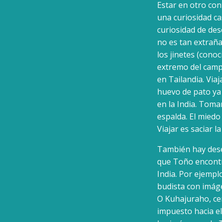
Estar en otro con
una curiosidad cas
curiosidad de des
no es tan extraña
los jinetes (cono
extremo del campo
en Tailandia. Via
huevo de pato ya 
en la India. Toma
espalda. El miedo
Viajar es saciar 
También hay dese
que Toño encontr
India. Por ejempl
budista con imáge
O Kuhajuraho, cen
impuesto hacia el 