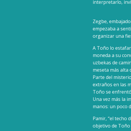
interpretarlo, in
Zegbe, embajador 
empezaba a sentir
organizar una fie
A Toño lo estafa
moneda a su conv
uzbekas de camino
meseta más alta 
Parte del mister
extraños en las 
Toño se enfrentó 
Una vez más la im
manos: un poco de
Pamir, “el techo d
objetivo de Toño 