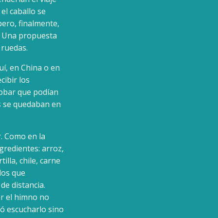
el caballo se
pero, finalmente,
n. Una propuesta
 ruedas.
í, en China o en
cibir los
obar que podían
os se quedaban en
. Como en la
gredientes: arroz,
illa, chile, carne
dos que
de distancia.
ar el himno no
có escucharlo sino