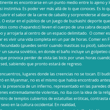
tinente es encontrarse en un punto medio entre lo ajeno y 
i instintiva. Es poder ver más allá de lo que conoces. Es lo q
cubrir el sabor de la carne de caballo y sorprenderse al dar
. O estar en el público de un juego de buzkashi: deporte qu
cidos como chapandoz) lleven el cuerpo de una cabra decapi
 y arrojarla al centro de un espacio delimitado.
O comer es
jar es vivir una vida completa en un par de horas. Comer en Fi
fecundado (¡puedes sentir cuando masticas su pico!), sabor
r un sauna soviético, en donde el baño incluye un golpeteo 
 que provoca perder de vista las bicis por unas horas cuando
la sed, sabiendo que pronto estará de regreso.
ncuentros, lugares donde las creencias no se tocan. El bud
ó en Myanmar, no es el mismo que había encontrado antes
o: la presencia de un infierno, representado en las paredes 
nes extremadamente violentas, no iba con la idea de la reli
tro de templos cubiertos de estatuillas eróticas, contrasta c
sexo en la cultura occidental. En realidad,