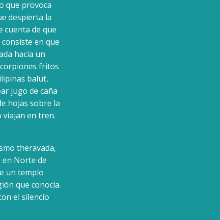
lo que provoca
ue despierta la
se cuenta de que
e consiste en que
tada hacia un
corpiones fritos
lipinas balut,
ear jugo de caña
de hojas sobre la
 viajan en tren.
ismo theravada,
 en Norte de
de un templo
gión que conocía.
on el silencio