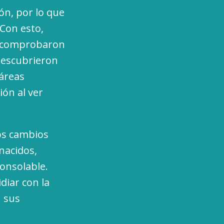
ón, por lo que
 Con esto,
 y comprobaron
descubrieron
áreas
ión al ver
tos cambios
nacidos,
consolable.
diar con la
n sus