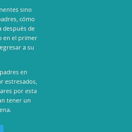
anentes sino
 padres, cómo
a después de
 en el primer
regresar a su
 padres en
r estresados,
iares por esta
an tener un
ena.