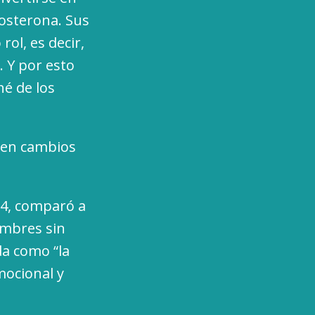
tosterona. Sus
ol, es decir,
. Y por esto
hé de los
ren cambios
14, comparó a
ombres sin
da como “la
mocional y