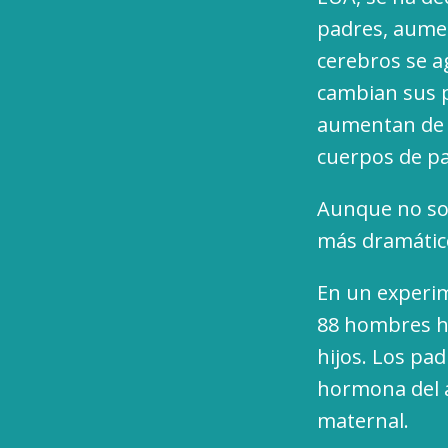
padres, aumen
cerebros se ag
cambian sus pa
aumentan de p
cuerpos de p
Aunque no so
más dramátic
En un experim
88 hombres he
hijos. Los pad
hormona del a
maternal.