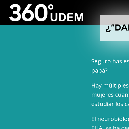
¿”DA
Seguro has es
papá?
Hay múltiples
mujeres cuan
estudiar los 
El neurobiólo
EUA, se ha de