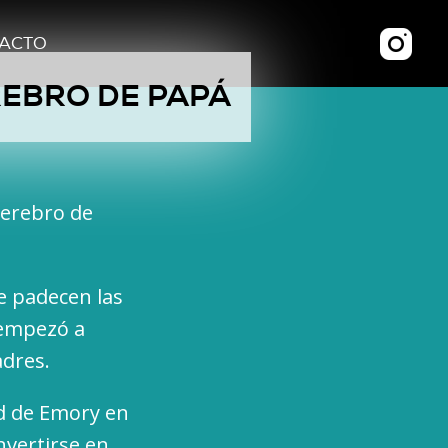
ACTO
REBRO DE PAPÁ
cerebro de
e padecen las
 empezó a
adres.
ad de Emory en
nvertirse en