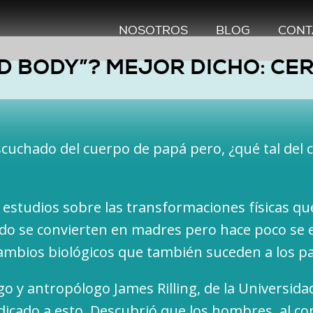
NOSOTROS
BLOG
CONT
D BODY”? MEJOR DICHO: CE
cuchado del cuerpo de papá pero, ¿qué tal del 
 estudios sobre las transformaciones físicas qu
do se convierten en madres pero hace poco se
cambios biológicos que también suceden a los p
go y antropólogo James Rilling, de la Universid
dicado a esto. Descubrió que los hombres, al co