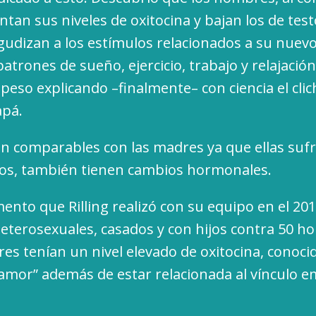
tan sus niveles de oxitocina y bajan los de tes
udizan a los estímulos relacionados a su nuevo r
trones de sueño, ejercicio, trabajo y relajación
eso explicando –finalmente– con ciencia el clic
apá.
n comparables con las madres ya que ellas suf
os, también tienen cambios hormonales.
ento que Rilling realizó con su equipo en el 20
terosexuales, casados y con hijos contra 50 h
res tenían un nivel elevado de oxitocina, conoci
mor” además de estar relacionada al vínculo e