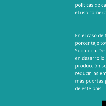
políticas de c
el uso comerci
En el caso de
porcentaje to
Sudáfrica. De
en desarrollo
producción se
reducir las e
más puertas g
de este país.