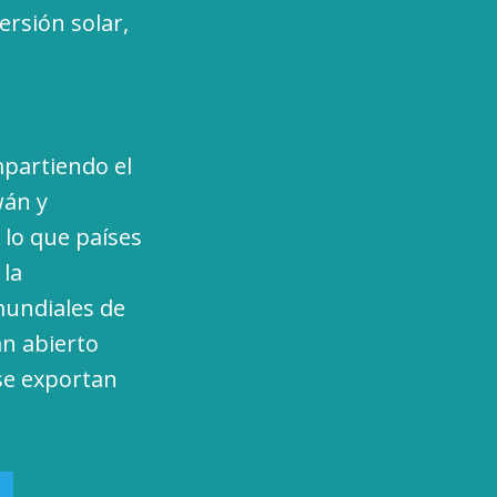
ersión solar,
mpartiendo el
wán y
 lo que países
 la
mundiales de
an abierto
se exportan