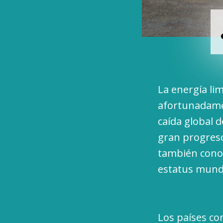
La energía li
afortunadamen
caída global 
gran progreso
también conoc
estatus mundi
Los países co