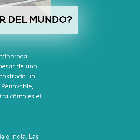
AR DEL MUNDO?
 adoptada –
 pesar de una
 mostrado un
 Renovable,
tra cómo es el
a e India. Las