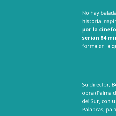
No hay balada
historia insp
por la cinef
serían 84 mi
forma en la q
Su director, 
obra (Palma d
del Sur, con 
Palabras, pal