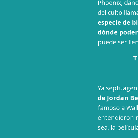
Phoenix, dándo
del culto lla
especie de b
dónde podem
puede ser lle
T
Ya septuagen
de Jordan Be
famoso a Wall
entendieron m
sea, la películ