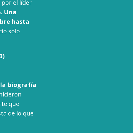
por el líder
).
Una
obre hasta
cío sólo
3)
la biografía
hicieron
rte que
ta de lo que