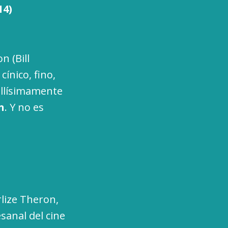
14)
n (Bill
ínico, fino,
ellísimamente
n
. Y no es
lize Theron,
sanal del cine