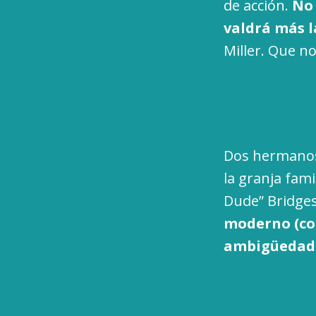
de acción.
No 
valdrá más la
Miller. Que 
Dos hermanos
la granja fam
Dude” Bridges
moderno (con
ambigüedad