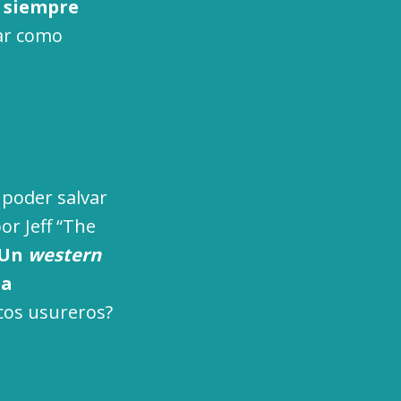
, siempre
ar como
poder salvar
or Jeff “The
Un
western
la
ncos usureros?