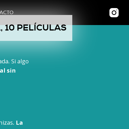
ACTO
 10 PELÍCULAS
da. Si algo
al sin
nizas.
La