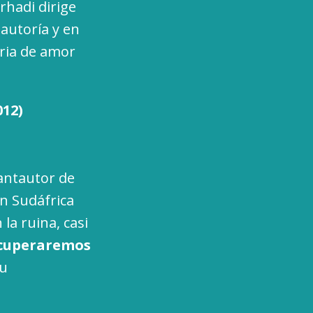
rhadi dirige
 autoría y en
oria de amor
012)
cantautor de
en Sudáfrica
la ruina, casi
recuperaremos
su