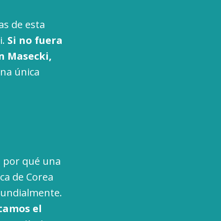
as de esta
i.
Si no fuera
in Masecki,
na única
a por qué una
ica de Corea
 mundialmente.
tamos el