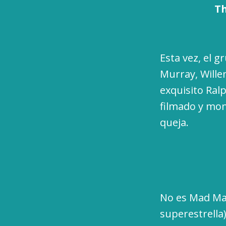
Th
Esta vez, el 
Murray, Wille
exquisito Ral
filmado y mo
queja.
No es Mad Max
superestrella