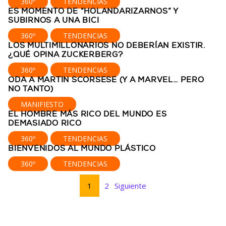
360º
TENDENCIAS
ES MOMENTO DE “HOLANDARIZARNOS” Y
SUBIRNOS A UNA BICI
360º
TENDENCIAS
LOS MULTIMILLONARIOS NO DEBERÍAN EXISTIR.
¿QUÉ OPINA ZUCKERBERG?
360º
TENDENCIAS
ODA A MARTIN SCORSESE (Y A MARVEL… PERO
NO TANTO)
MANIFIESTO
EL HOMBRE MÁS RICO DEL MUNDO ES
DEMASIADO RICO
360º
TENDENCIAS
BIENVENIDOS AL MUNDO PLÁSTICO
360º
TENDENCIAS
1
2
Siguiente