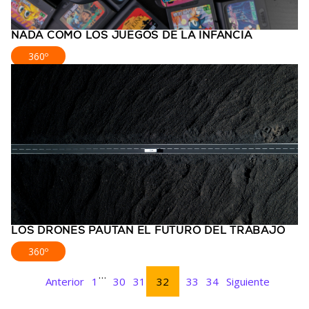
NADA COMO LOS JUEGOS DE LA INFANCIA
360º
LOS DRONES PAUTAN EL FUTURO DEL TRABAJO
360º
…
Anterior
1
30
31
32
33
34
Siguiente