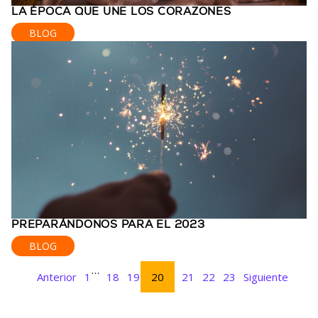
LA ÉPOCA QUE UNE LOS CORAZONES
BLOG
PREPARÁNDONOS PARA EL 2023
BLOG
…
Anterior
1
18
19
20
21
22
23
Siguiente